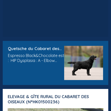
Quetsche du Cabaret des
Oiseaux fiancée à Espresso
Espresso Black&Chocolate est
Black & Chocolate
: HIP Dysplasia : A - Elbow
Dysplasia Left : 0 - Elbow
dysplasia : right : 0 (Quetsche)
Que sera sera est : HIP
Dysplasia : A - Elbow Dysplasia
Left : 0 - Elbow dysplasia :
right...
ELEVAGE & GÎTE RURAL DU CABARET DES
OISEAUX (N°HK01500236)